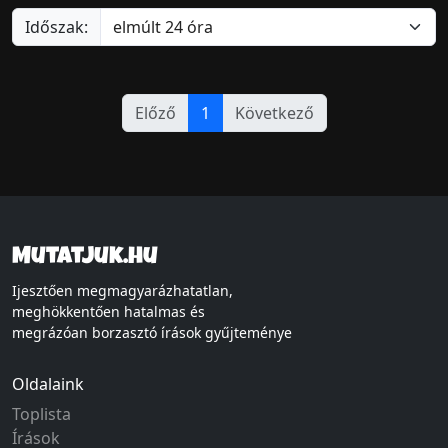
Időszak:
Előző
1
Következő
Mutatjuk.hu
Ijesztően megmagyarázhatatlan,
meghökkentően hatalmas és
megrázóan borzasztó írások gyűjteménye
Oldalaink
Toplista
Írások