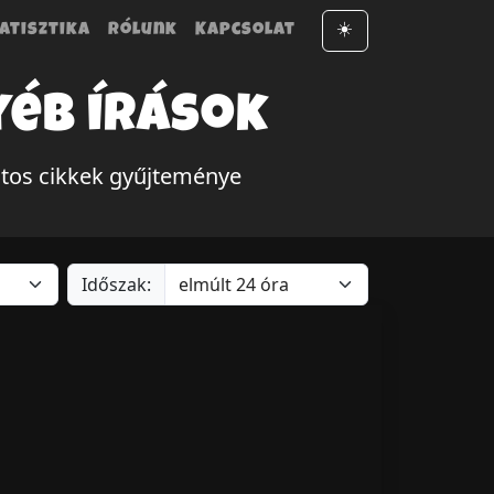
atisztika
Rólunk
Kapcsolat
☀️
yéb írások
latos cikkek gyűjteménye
Időszak: