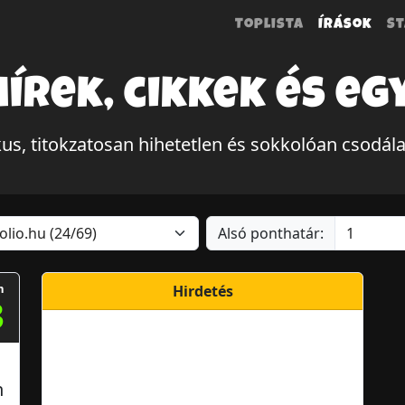
Toplista
Írások
St
hírek, cikkek és eg
kus, titokzatosan hihetetlen és sokkolóan csodá
Alsó ponthatár:
m
Hirdetés
3
n