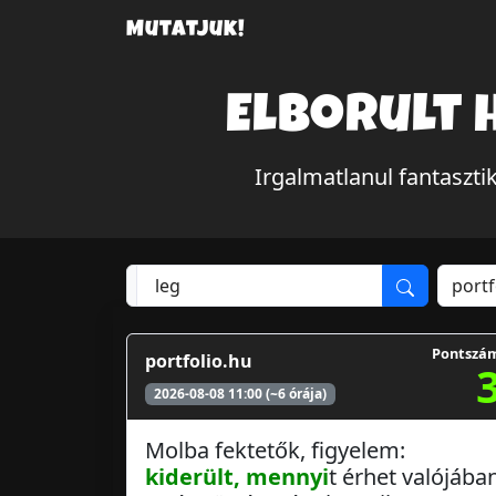
Mutatjuk!
Elborult 
Irgalmatlanul fantaszti
Pontszá
portfolio.hu
2026-08-08 11:00 (~6 órája)
Molba fektetők, figyelem:
kiderült, mennyi
t érhet valójába