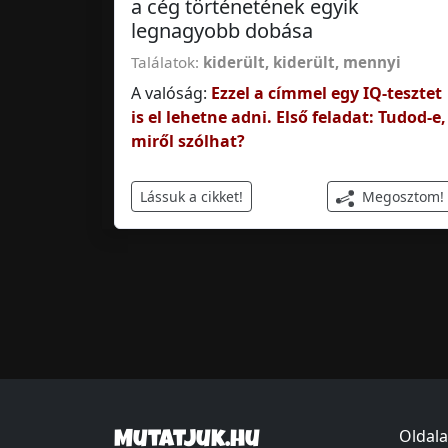
a cég történetének egyik
legnagyobb dobása
Találatok:
kiderült
,
kiderült, mennyi
A valóság:
Ezzel a címmel egy IQ-tesztet
is el lehetne adni. Első feladat: Tudod-e,
miről szólhat?
Megosztom!
Lássuk a cikket!
Oldala
Mutatjuk.hu