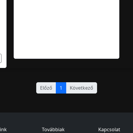
Előző
1
Következő
ink
Továbbiak
Kapcsolat