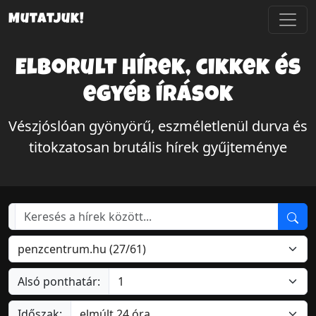
Mutatjuk!
Elborult hírek, cikkek és
egyéb írások
Vészjóslóan gyönyörű, eszméletlenül durva és
titokzatosan brutális hírek gyűjteménye
Alsó ponthatár:
Időszak: