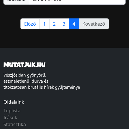
Előző
1
2
3
4
Következő
Mutatjuk.hu
Vészjóslóan gyönyörű,
eszméletlenül durva és
titokzatosan brutális hírek gyűjteménye
Oldalaink
Toplista
Írások
Statisztika