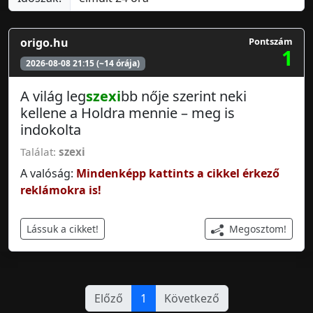
origo.hu
Pontszám
1
2026-08-08 21:15 (~14 órája)
A világ leg
szexi
bb nője szerint neki
kellene a Holdra mennie – meg is
indokolta
Találat:
szexi
A valóság:
Mindenképp kattints a cikkel érkező
reklámokra is!
Megosztom!
Lássuk a cikket!
Előző
1
Következő