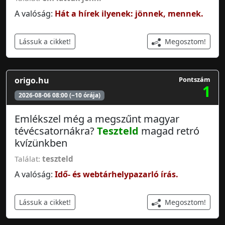
A valóság:
Hát a hírek ilyenek: jönnek, mennek.
Megosztom!
Lássuk a cikket!
origo.hu
Pontszám
1
2026-08-06 08:00 (~10 órája)
Emlékszel még a megszűnt magyar
tévécsatornákra?
Teszteld
magad retró
kvízünkben
Találat:
teszteld
A valóság:
Idő- és webtárhelypazarló írás.
Megosztom!
Lássuk a cikket!