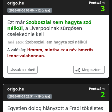
origo.hu
Pontszám
3
2026-08-06 06:00 (~12 órája)
Ezt már
Szoboszlai
s
em hagyta szó
nélkül
, a Liverpoolnak sürgősen
cselekednie kell
Találatok:
Szoboszlai
,
em hagyta szó nélkül
A valóság:
Hmmm, mintha ez a név ismerős
lenne valahonnan.
Megosztom!
Lássuk a cikket!
origo.hu
Pontszám
2
2026-08-05 22:51 (~19 órája)
Egyetlen dolog hiányzott a Fradi tökéletes