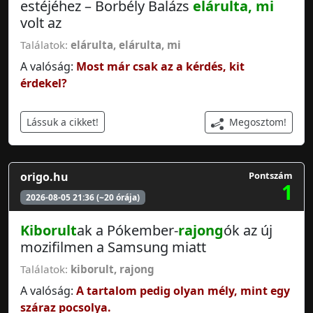
estéjéhez – Borbély Balázs
elárulta, mi
volt az
Találatok:
elárulta
,
elárulta, mi
A valóság:
Most már csak az a kérdés, kit
érdekel?
Megosztom!
Lássuk a cikket!
origo.hu
Pontszám
1
2026-08-05 21:36 (~20 órája)
Kiborult
ak a Pókember-
rajong
ók az új
mozifilmen a Samsung miatt
Találatok:
kiborult
,
rajong
A valóság:
A tartalom pedig olyan mély, mint egy
száraz pocsolya.