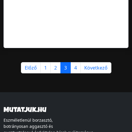
Előző
1
2
3
4
Következő
Mutatjuk.hu
Eszméletlenül borzasztó,
botrányosan aggasztó és