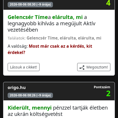
4
2026-08-06 08:30 (~9 órája)
Gelencsér Tíme
a
elárulta, mi
a
legnagyobb kihívás a megújult Aktív
vezetésében
Találatok:
Gelencsér Tíme
,
elárulta
,
elárulta, mi
A valóság:
Most már csak az a kérdés, kit
érdekel?
Megosztom!
Lássuk a cikket!
origo.hu
Pontszám
2
2026-08-06 08:26 (~9 órája)
Kiderült, mennyi
pénzzel tartják életben
az ukrán költségvetést