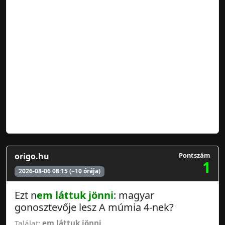
origo.hu
Pontszám
1
2026-08-06 08:15 (~10 órája)
Ezt n
em láttuk jönni
: magyar
gonosztevője lesz A múmia 4-nek?
Találat:
em láttuk jönni