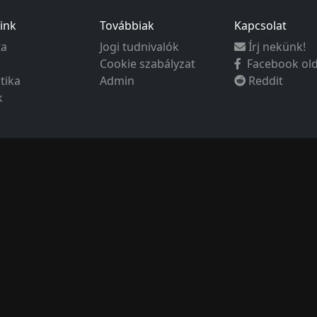
ink
Továbbiak
Kapcsolat
ta
Jogi tudnivalók
Írj nekünk!
Cookie szabályzat
Facebook ol
ztika
Admin
Reddit
k