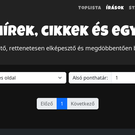
Toplista
Írások
St
hírek, cikkek és eg
tő, rettenetesen elképesztő és megdöbbentően 
Alsó ponthatár:
Előző
1
Következő