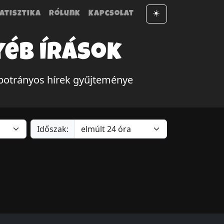
atisztika
Rólunk
Kapcsolat
☀️
yéb írások
botrányos hírek gyűjteménye
Időszak: