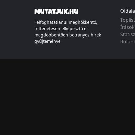
Oldala
Mutatjuk.hu
Toplis
Felfoghatatlanul meghökkentő,
Írások
rettenetesen elképesztő és
Statis
megdöbbentően botrányos hírek
gyűjteménye
Rólun