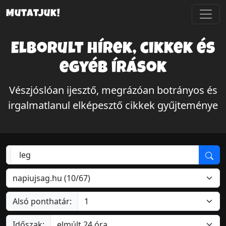
Mutatjuk!
Elborult hírek, cikkek és
egyéb írások
Vészjóslóan ijesztő, megrázóan botrányos és
irgalmatlanul elképesztő cikkek gyűjteménye
Alsó ponthatár:
Időszak: