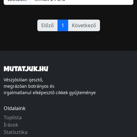
Előző
1
Következő
Mutatjuk.hu
Vészjóslóan ijesztő,
megrázóan botrányos és
irgalmatlanul elképesztő cikkek gyűjteménye
Oldalaink
Toplista
Írások
Statisztika