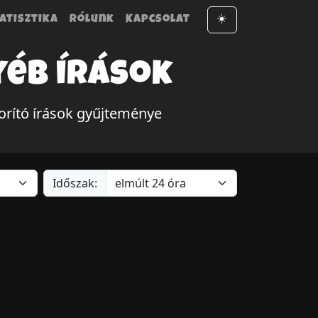
atisztika
Rólunk
Kapcsolat
☀️
yéb írások
rító írások gyűjteménye
Időszak: