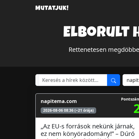
Mutatjuk!
Elborult 
Rettenetesen megdöbben
Pontszá
napitema.com
2026-08-06 08:36 (~21 órája)
„Az EU-s források nekünk járnak,
ez nem könyöradomány!” – Dúró