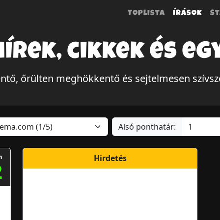
Toplista
Írások
St
hírek, cikkek és eg
tő, őrülten meghökkentő és sejtelmesen szívszo
Alsó ponthatár:
m
Hirdetés
2