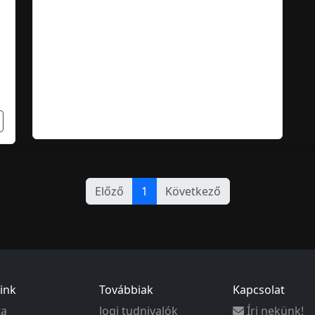
Előző
1
Következő
ink
Továbbiak
Kapcsolat
ta
Jogi tudnivalók
Írj nekünk!