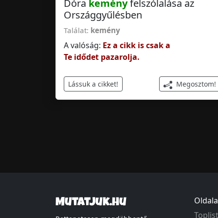
Dóra
kemény
felszólalása az
Országgyűlésben
Találat:
kemény
A valóság:
Ez a cikk is csak a
Te idődet pazarolja.
Megosztom!
Lássuk a cikket!
Oldala
Mutatjuk.hu
Toplis