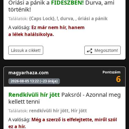
Óriási a pánik a
FIDESZBEN!
Durva, ami
történik!
Találatok:
{Caps Lock}, !
,
durva,
,
óriási a pánik
A valóság:
Ez már nem hír, hanem
a lélek halálsikolya.
Megosztom!
Lássuk a cikket!
magyarhaza.com
Pontszám
6
2026-08-05 13:22 (~23 órája)
Rendkívüli hír jött
Paksról - Azonnal meg
kellett tenni
Találatok:
rendkívüli hír jött
,
Hír jött
A valóság:
Még a szerző is elfelejtette, miről szól
ez a hír.