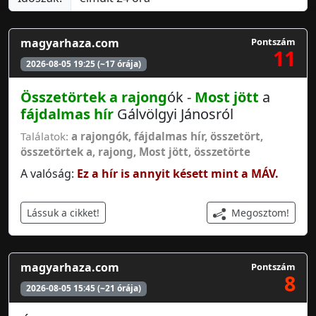
magyarhaza.com
Pontszám
11
2026-08-05 19:25 (~17 órája)
Összetörtek a
rajong
ók -
Most jött
a
fájdalmas hír
Gálvölgyi Jánosról
Találatok:
a rajongók
,
fájdalmas hír
,
összetört
,
összetörtek a
,
rajong
,
Most jött
,
összetörte
A valóság:
Ez a hír is annyit késett mint a MÁV.
Megosztom!
Lássuk a cikket!
magyarhaza.com
Pontszám
8
2026-08-05 15:45 (~21 órája)