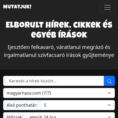
Mutatjuk!
Elborult hírek, cikkek és
egyéb írások
Ijesztően felkavaró, váratlanul megrázó és
irgalmatlanul szívfacsaró írások gyűjteménye
Alsó ponthatár:
Időszak: