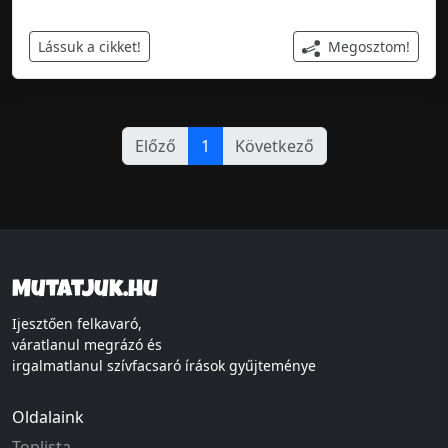
Megosztom!
Lássuk a cikket!
Előző
1
Következő
Mutatjuk.hu
Ijesztően felkavaró,
váratlanul megrázó és
irgalmatlanul szívfacsaró írások gyűjteménye
Oldalaink
Toplista