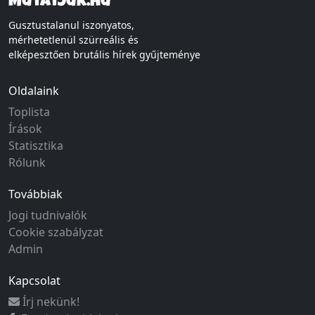
Mutatjuk.hu
Gusztustalanul iszonyatos,
mérhetetlenül szürreális és
elképesztően brutális hírek gyűjteménye
Oldalaink
Toplista
Írások
Statisztika
Rólunk
Továbbiak
Jogi tudnivalók
Cookie szabályzat
Admin
Kapcsolat
Írj nekünk!