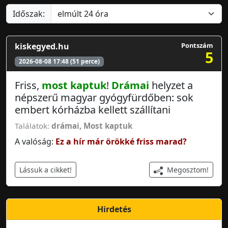
Időszak:
kiskegyed.hu
Pontszám
5
2026-08-08 17:48 (51 perce)
Friss,
most kaptuk
!
Drámai
helyzet a
népszerű magyar gyógyfürdőben: sok
embert kórházba kellett szállítani
Találatok:
drámai
,
Most kaptuk
A valóság:
Ez a hír már örökké friss marad?
Megosztom!
Lássuk a cikket!
Hirdetés