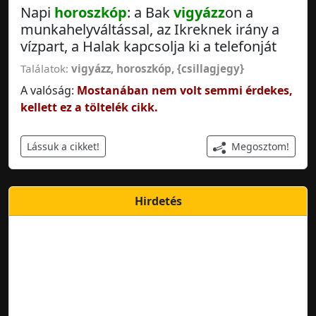
Napi
horoszkóp
: a Bak
vigyázz
on a
munkahelyváltással, az Ikreknek irány a
vízpart, a Halak kapcsolja ki a telefonját
Találatok:
vigyázz
,
horoszkóp
,
{csillagjegy}
A valóság:
Mostanában nem volt semmi érdekes,
kellett ez a töltelék cikk.
Megosztom!
Lássuk a cikket!
Hirdetés