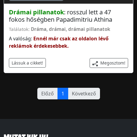
Drámai pillanatok
: rosszul lett a 47
fokos hőségben Papadimitriu Athina
Találatok:
Dráma
,
drámai
,
drámai pillanatok
A valóság:
Ennél már csak az oldalon lévő
reklámok érdekesebbek.
Megosztom!
Lássuk a cikket!
Előző
1
Következő