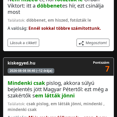
Viktort: itt a
döbbenet
es hír, ezt csinálja
most
Találatok:
döbbenet
,
em hiszed
,
fotózták le
A valóság:
Ennél sokkal többre számítottunk.
Megosztom!
Lássuk a cikket!
kiskegyed.hu
Pontszám
7
2026-08-08 06:40 (~12 órája)
Mindenki csak
pislog, akkora súlyú
bejelentés jött Magyar Pétertől: ezt még a
szakértők s
em látták jönni
Találatok:
csak pislog
,
em látták jönni
,
mindenki
,
mindenki csak