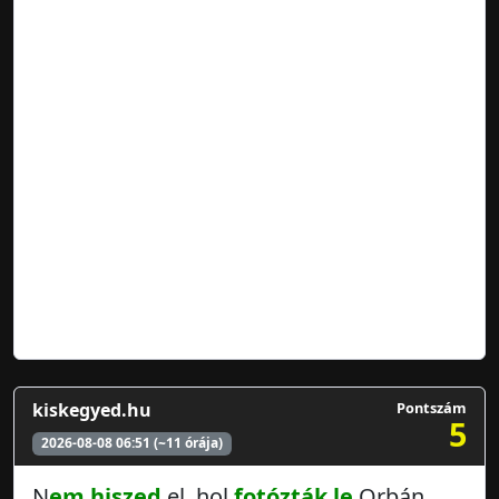
kiskegyed.hu
Pontszám
5
2026-08-08 06:51 (~11 órája)
N
em hiszed
el, hol
fotózták le
Orbán