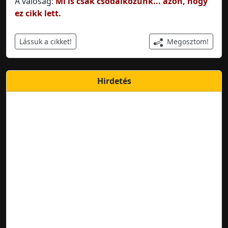
A valóság:
Mi is csak csodálkozunk... azon, hogy
ez cikk lett.
Megosztom!
Lássuk a cikket!
Hirdetés