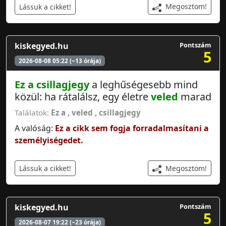
Megosztom!
Lássuk a cikket!
kiskegyed.hu
Pontszám
5
2026-08-08 05:22 (~13 órája)
Ez a
csillagjegy
a leghűségesebb mind
közül: ha rátalálsz, egy életre
veled
marad
Találatok:
Ez a
,
veled
,
csillagjegy
A valóság:
Ez a cikk sem fogja forradalmasítani a
személyiségedet.
Megosztom!
Lássuk a cikket!
kiskegyed.hu
Pontszám
5
2026-08-07 19:22 (~23 órája)