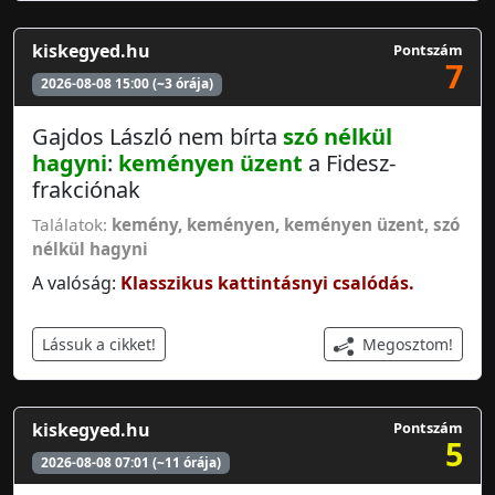
kiskegyed.hu
Pontszám
7
2026-08-08 15:00 (~3 órája)
Gajdos László nem bírta
szó nélkül
hagyni
:
keményen üzent
a Fidesz-
frakciónak
Találatok:
kemény
,
keményen
,
keményen üzent
,
szó
nélkül hagyni
A valóság:
Klasszikus kattintásnyi csalódás.
Megosztom!
Lássuk a cikket!
kiskegyed.hu
Pontszám
5
2026-08-08 07:01 (~11 órája)