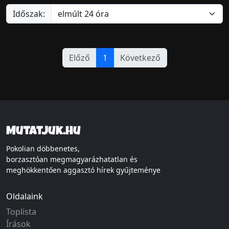
Időszak:
Előző
1
Következő
Mutatjuk.hu
Pokolian döbbenetes,
borzasztóan megmagyarázhatatlan és
meghökkentően aggasztó hírek gyűjteménye
Oldalaink
Toplista
Írások