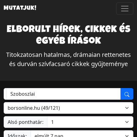
Mutatjuk!
Elborult hírek, cikkek és
egyéb írások
Titokzatosan hatalmas, drámaian rettenetes
és durván szívfacsaró cikkek gyűjteménye
Alsó ponthatár:
Időszak: