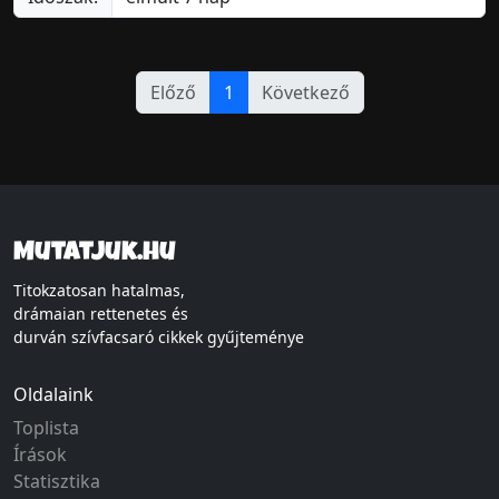
Előző
1
Következő
Mutatjuk.hu
Titokzatosan hatalmas,
drámaian rettenetes és
durván szívfacsaró cikkek gyűjteménye
Oldalaink
Toplista
Írások
Statisztika