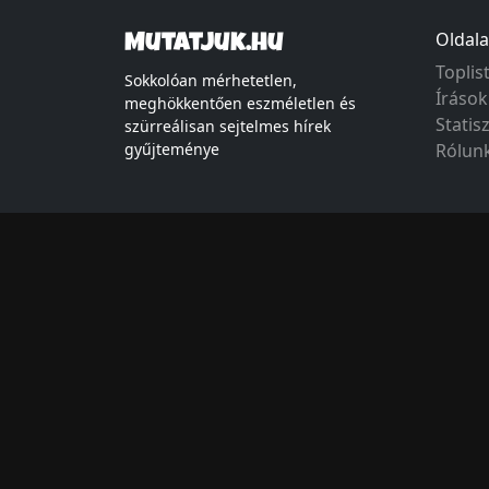
Oldala
Mutatjuk.hu
Toplis
Sokkolóan mérhetetlen,
Írások
meghökkentően eszméletlen és
Statis
szürreálisan sejtelmes hírek
gyűjteménye
Rólun