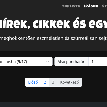
Toplista
Írások
St
hírek, cikkek és eg
meghökkentően eszméletlen és szürreálisan sej
Alsó ponthatár:
Előző
2
3
Következő