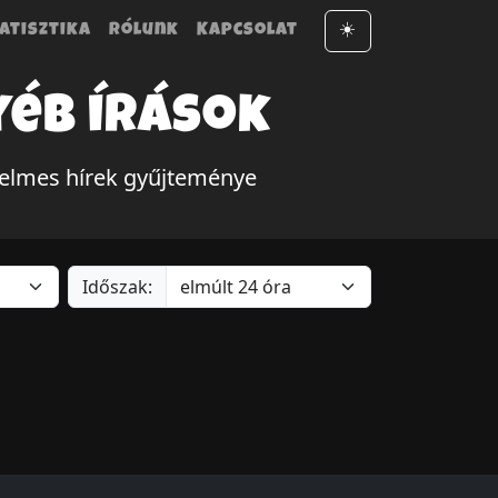
atisztika
Rólunk
Kapcsolat
☀️
yéb írások
telmes hírek gyűjteménye
Időszak: