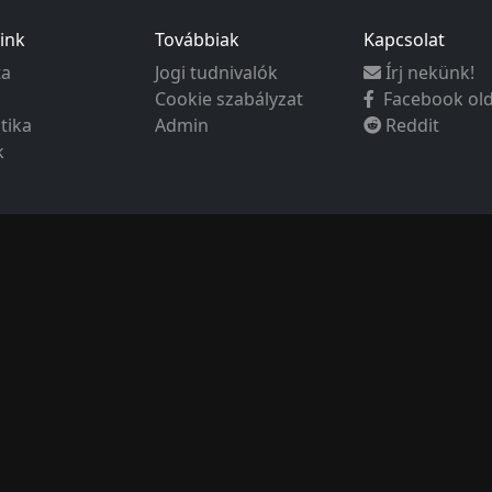
ink
Továbbiak
Kapcsolat
ta
Jogi tudnivalók
Írj nekünk!
Cookie szabályzat
Facebook ol
ztika
Admin
Reddit
k