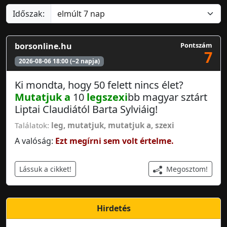
Időszak:
borsonline.hu
Pontszám
7
2026-08-06 18:00 (~2 napja)
Ki mondta, hogy 50 felett nincs élet?
Mutatjuk a
10
leg
szexi
bb magyar sztárt
Liptai Claudiától Barta Sylviáig!
Találatok:
leg
,
mutatjuk
,
mutatjuk a
,
szexi
A valóság:
Ezt megírni sem volt értelme.
Megosztom!
Lássuk a cikket!
Hirdetés