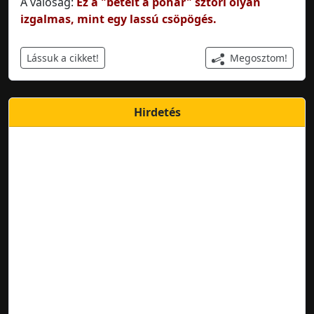
A valóság:
Ez a "betelt a pohár" sztori olyan
izgalmas, mint egy lassú csöpögés.
Megosztom!
Lássuk a cikket!
Hirdetés