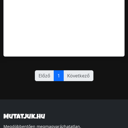
Előző
1
Következő
Mutatjuk.hu
Megdöbbentően megmagyarázhatatlan,