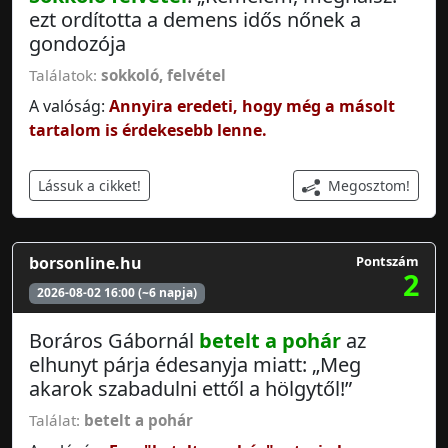
ezt ordította a demens idős nőnek a
gondozója
Találatok:
sokkoló
,
felvétel
A valóság:
Annyira eredeti, hogy még a másolt
tartalom is érdekesebb lenne.
Megosztom!
Lássuk a cikket!
borsonline.hu
Pontszám
2
2026-08-02 16:00 (~6 napja)
Boráros Gábornál
betelt a pohár
az
elhunyt párja édesanyja miatt: „Meg
akarok szabadulni ettől a hölgytől!”
Találat:
betelt a pohár