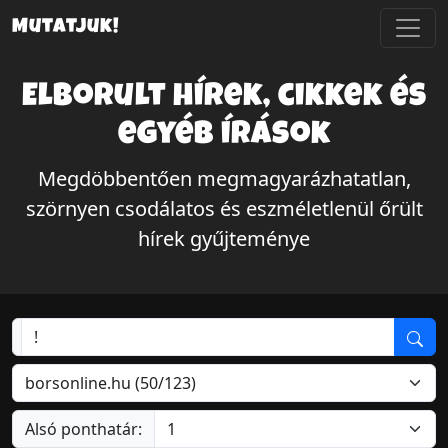
Mutatjuk!
Elborult hírek, cikkek és
egyéb írások
Megdöbbentően megmagyarázhatatlan,
szörnyen csodálatos és eszméletlenül őrült
hírek gyűjteménye
Alsó ponthatár: