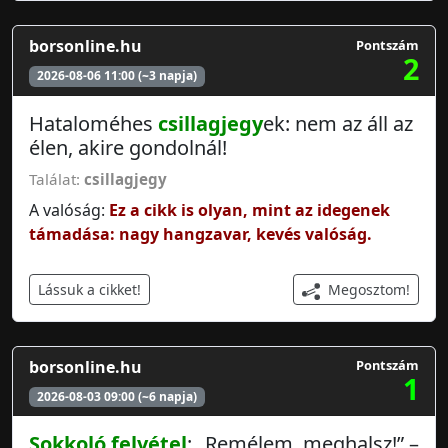
borsonline.hu
Pontszám
2
2026-08-06 11:00 (~3 napja)
Hataloméhes
csillagjegy
ek: nem az áll az
élen, akire gondolnál!
Találat:
csillagjegy
A valóság:
Ez a cikk is olyan, mint az idegenek
támadása: nagy hangzavar, kevés valóság.
Megosztom!
Lássuk a cikket!
borsonline.hu
Pontszám
1
2026-08-03 09:00 (~6 napja)
Sokkoló
felvétel
: „Remélem, meghalsz!” –