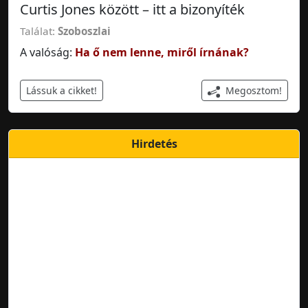
Curtis Jones között – itt a bizonyíték
Találat:
Szoboszlai
A valóság:
Ha ő nem lenne, miről írnának?
Megosztom!
Lássuk a cikket!
Hirdetés