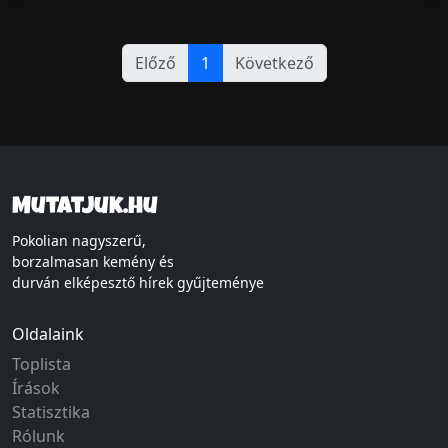
Előző
1
Következő
Mutatjuk.hu
Pokolian nagyszerű,
borzalmasan kemény és
durván elképesztő hírek gyűjteménye
Oldalaink
Toplista
Írások
Statisztika
Rólunk