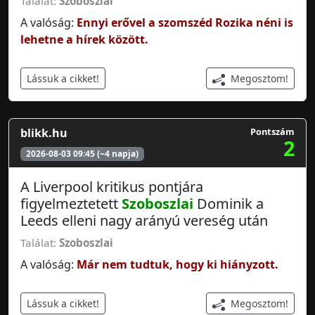
Találat:
Szoboszlai
A valóság:
Ennyi erővel a szomszéd Rozika néni is
lehetne a hírek között.
Megosztom!
Lássuk a cikket!
blikk.hu
Pontszám
2
2026-08-03 09:45 (~4 napja)
A Liverpool kritikus pontjára
figyelmeztetett
Szoboszlai
Dominik a
Leeds elleni nagy arányú vereség után
Találat:
Szoboszlai
A valóság:
Már nem tudtuk, hogy ki hiányzott.
Megosztom!
Lássuk a cikket!