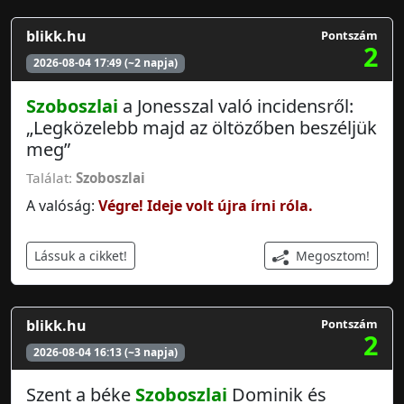
blikk.hu
Pontszám
2
2026-08-04 17:49 (~2 napja)
Szoboszlai
a Jonesszal való incidensről:
„Legközelebb majd az öltözőben beszéljük
meg”
Találat:
Szoboszlai
A valóság:
Végre! Ideje volt újra írni róla.
Megosztom!
Lássuk a cikket!
blikk.hu
Pontszám
2
2026-08-04 16:13 (~3 napja)
Szent a béke
Szoboszlai
Dominik és