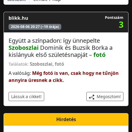
blikk.hu
Pontszám
3
2026-08-06 20:27 (~19 órája)
Együtt a színpadon: így ünnepelte
Szoboszlai
Dominik és Buzsik Borka a
kislányuk első születésnapját –
fotó
Találatok:
Szoboszlai
,
fotó
A valóság:
Még fotó is van, csak hogy ne tűnjön
annyira üresnek a cikk.
Megosztom!
Lássuk a cikket!
Hirdetés