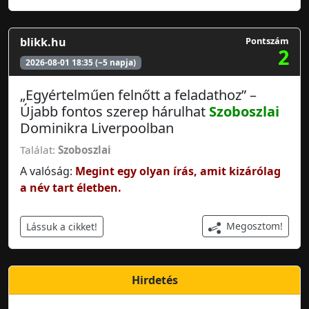
blikk.hu
Pontszám
2
2026-08-01 18:35 (~5 napja)
„Egyértelműen felnőtt a feladathoz” –
Újabb fontos szerep hárulhat
Szoboszlai
Dominikra Liverpoolban
Találat:
Szoboszlai
A valóság:
Megint egy olyan írás, amit kizárólag
a név tart életben.
Megosztom!
Lássuk a cikket!
Hirdetés