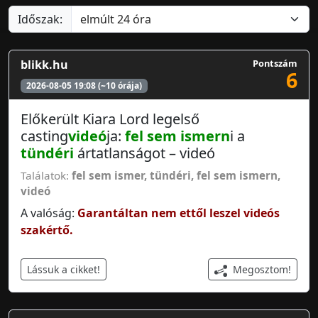
Időszak:
blikk.hu
Pontszám
6
2026-08-05 19:08 (~10 órája)
Előkerült Kiara Lord legelső
casting
videó
ja:
fel sem ismern
i a
tündéri
ártatlanságot – videó
Találatok:
fel sem ismer
,
tündéri
,
fel sem ismern
,
videó
A valóság:
Garantáltan nem ettől leszel videós
szakértő.
Megosztom!
Lássuk a cikket!