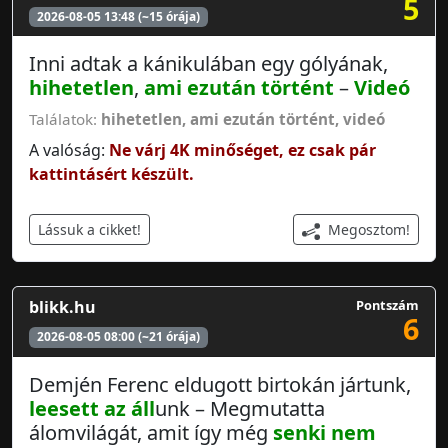
5
2026-08-05 13:48 (~15 órája)
Inni adtak a kánikulában egy gólyának,
hihetetlen
,
ami ezután történt
–
Videó
Találatok:
hihetetlen
,
ami ezután történt
,
videó
A valóság:
Ne várj 4K minőséget, ez csak pár
kattintásért készült.
Megosztom!
Lássuk a cikket!
blikk.hu
Pontszám
6
2026-08-05 08:00 (~21 órája)
Demjén Ferenc eldugott birtokán jártunk,
leesett az áll
unk – Megmutatta
álomvilágát, amit így még
senki nem