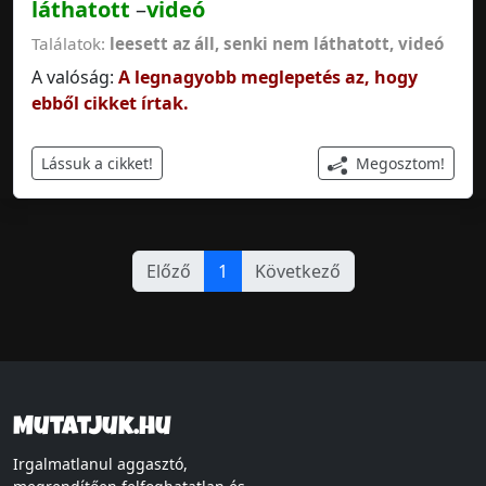
láthatott
–
videó
Találatok:
leesett az áll
,
senki nem láthatott
,
videó
A valóság:
A legnagyobb meglepetés az, hogy
ebből cikket írtak.
Megosztom!
Lássuk a cikket!
Előző
1
Következő
Mutatjuk.hu
Irgalmatlanul aggasztó,