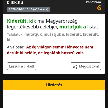
blikk.hu
Pontszám
6
2026-08-05 16:10 (~13 órája)
Kiderült, ki
k ma Magyarország
legértékesebb celebjei,
mutatjuk a
listát
Találatok:
mutatjuk
,
mutatjuk a
,
kiderült
,
kiderült,
ki
A valóság:
Az ég világon semmi lényeges nem
derült ki belőle, de legalább hosszú volt.
Megosztom!
Lássuk a cikket!
Hirdetés