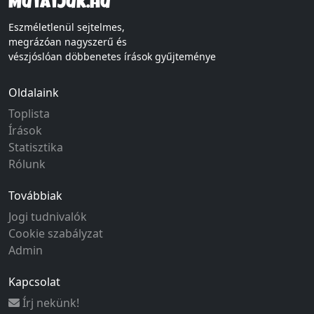
Mutatjuk.hu
Eszméletlenül sejtelmes,
megrázóan nagyszerű és
vészjóslóan döbbenetes írások gyűjteménye
Oldalaink
Toplista
Írások
Statisztika
Rólunk
Továbbiak
Jogi tudnivalók
Cookie szabályzat
Admin
Kapcsolat
Írj nekünk!