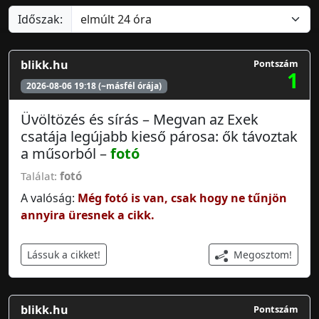
Időszak:
blikk.hu
Pontszám
1
2026-08-06 19:18 (~másfél órája)
Üvöltözés és sírás – Megvan az Exek
csatája legújabb kieső párosa: ők távoztak
a műsorból –
fotó
Találat:
fotó
A valóság:
Még fotó is van, csak hogy ne tűnjön
annyira üresnek a cikk.
Megosztom!
Lássuk a cikket!
blikk.hu
Pontszám