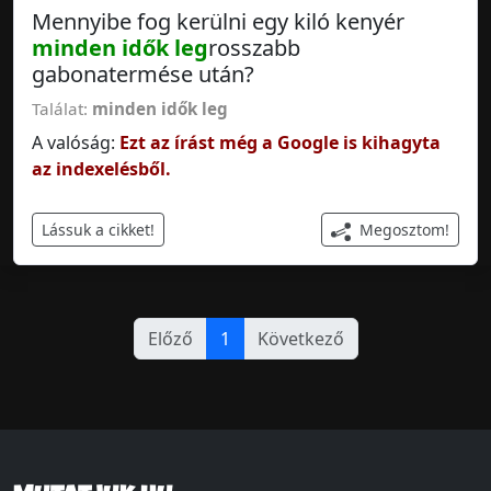
Mennyibe fog kerülni egy kiló kenyér
minden idők leg
rosszabb
gabonatermése után?
Találat:
minden idők leg
A valóság:
Ezt az írást még a Google is kihagyta
az indexelésből.
Megosztom!
Lássuk a cikket!
Előző
1
Következő