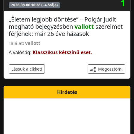
1
2026-08-06 16:28 (~4 órája)
„Életem legjobb döntése” – Polgár Judit
megható bejegyzésben
vallott
szerelmet
férjének: már 26 éve házasok
Találat:
vallott
A valóság:
Klasszikus kétszínű eset.
Megosztom!
Lássuk a cikket!
Hirdetés