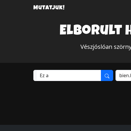
Mutatjuk!
Elborult 
Vészjóslóan szörn