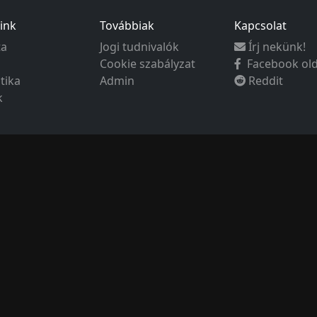
ink
Továbbiak
Kapcsolat
ta
Jogi tudnivalók
Írj nekünk!
Cookie szabályzat
Facebook ol
ztika
Admin
Reddit
k