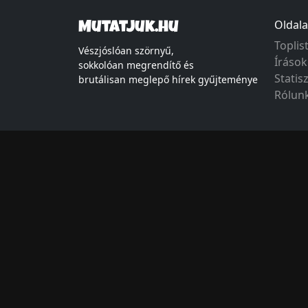
Oldala
Mutatjuk.hu
Toplis
Vészjóslóan szörnyű,
Írások
sokkolóan megrendítő és
Statis
brutálisan meglepő hírek gyűjteménye
Rólun