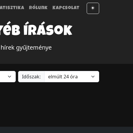
atisztika
Rólunk
Kapcsolat
☀️
yéb írások
 hírek gyűjteménye
Időszak: