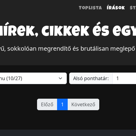
Toplista
Írások
St
hírek, cikkek és eg
yű, sokkolóan megrendítő és brutálisan meglepő
Alsó ponthatár:
Előző
1
Következő