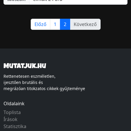
Előző
1
2
Következő
Mutatjuk.hu
Rettenetesen eszméletlen,
ijesztően brutális és
megrázóan titokzatos cikkek gyűjteménye
Oldalaink
Toplista
Írások
Statisztika