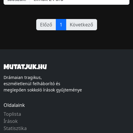
Előző
1
Következő
Mutatjuk.hu
Drámaian tragikus,
eszméletlenül felháborító és
meglepően sokkoló írások gyűjteménye
Oldalaink
Toplista
Írások
Statisztika