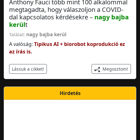
Anthony Fauci több mint 100 alkalommal
megtagadta, hogy válaszoljon a COVID-
dal kapcsolatos kérdésekre –
nagy bajba
kerül
t
Találat:
nagy bajba kerül
A valóság:
Tipikus AI + biorobot koprodukció ez
az írás is.
Megosztom!
Lássuk a cikket!
Hirdetés