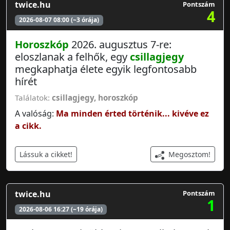
twice.hu
Pontszám
4
2026-08-07 08:00 (~3 órája)
Horoszkóp
2026. augusztus 7-re:
eloszlanak a felhők, egy
csillagjegy
megkaphatja élete egyik legfontosabb
hírét
Találatok:
csillagjegy
,
horoszkóp
A valóság:
Ma minden érted történik... kivéve ez
a cikk.
Megosztom!
Lássuk a cikket!
twice.hu
Pontszám
1
2026-08-06 16:27 (~19 órája)