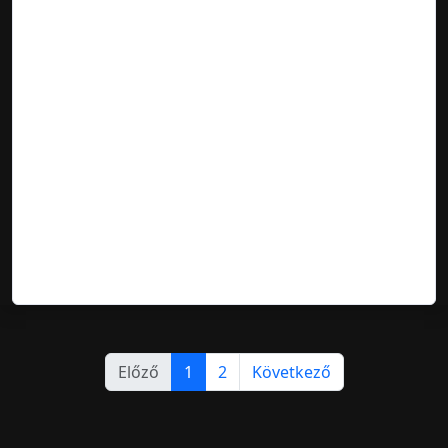
Előző
1
2
Következő