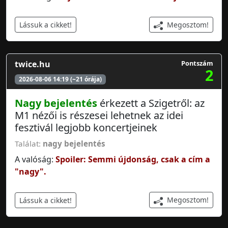
Megosztom!
Lássuk a cikket!
twice.hu
Pontszám
2
2026-08-06 14:19 (~21 órája)
Nagy bejelentés
érkezett a Szigetről: az
M1 nézői is részesei lehetnek az idei
fesztivál legjobb koncertjeinek
Találat:
nagy bejelentés
A valóság:
Spoiler: Semmi újdonság, csak a cím a
"nagy".
Megosztom!
Lássuk a cikket!