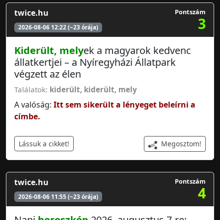
twice.hu
Pontszám
3
2026-08-06 12:22 (~23 órája)
Kiderült, mely
ek a magyarok kedvenc
állatkertjei – a Nyíregyházi Állatpark
végzett az élen
Találatok:
kiderült
,
kiderült, mely
A valóság:
Itt sem sikerült a lényeget beleírni a
címbe.
Megosztom!
Lássuk a cikket!
twice.hu
Pontszám
4
2026-08-06 11:55 (~23 órája)
Napi
horoszkóp
2026. augusztus 7-re: