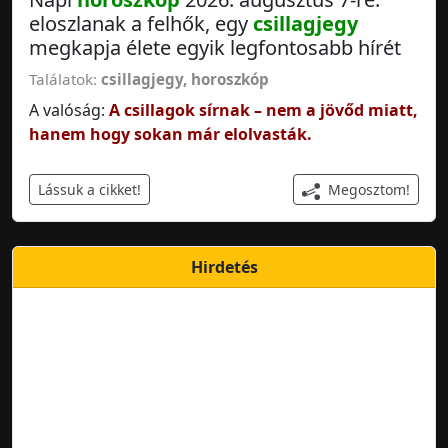
eloszlanak a felhők, egy
csillagjegy
megkapja élete egyik legfontosabb hírét
Találatok:
csillagjegy
,
horoszkóp
A valóság:
A csillagok sírnak – nem a jövőd miatt,
hanem hogy sokan már elolvasták.
Megosztom!
Lássuk a cikket!
Hirdetés