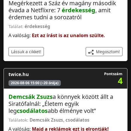
Megérkezett a Száz év magány második
évada a Netflixre: 7
érdekesség
, amit
érdemes tudni a sorozatról
Találat:
érdekesség
A valóság:
Ezt az írást is az unalom szülte.
Megosztom!
Lássuk a cikket!
twice.hu
Pontszám
4
2026-08-06 15:00 (~20 órája)
Demcsák Zsuzs
a könnyek között állt a
Siratófalnál: „Életem egyik
leg
csodálatos
abb élménye volt”
Találatok:
Demcsák Zsuzs
,
csodálatos
A valóság:
Majd a reklámok ezt is elrontják!