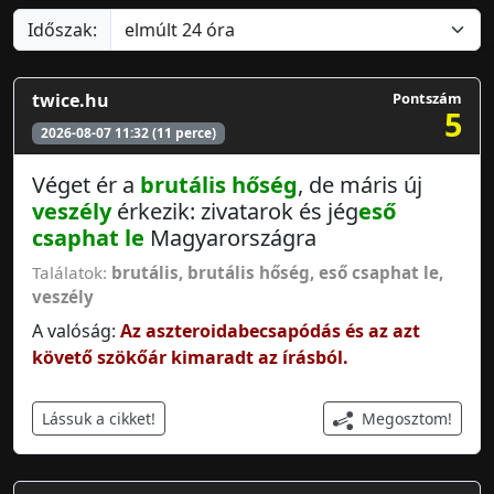
Időszak:
twice.hu
Pontszám
5
2026-08-07 11:32 (11 perce)
Véget ér a
brutális hőség
, de máris új
veszély
érkezik: zivatarok és jég
eső
csaphat le
Magyarországra
Találatok:
brutális
,
brutális hőség
,
eső csaphat le
,
veszély
A valóság:
Az aszteroidabecsapódás és az azt
követő szökőár kimaradt az írásból.
Megosztom!
Lássuk a cikket!