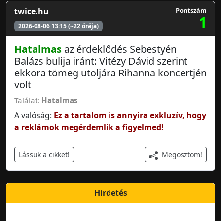
twice.hu
Pontszám
1
2026-08-06 13:15 (~22 órája)
Hatalmas
az érdeklődés Sebestyén
Balázs bulija iránt: Vitézy Dávid szerint
ekkora tömeg utoljára Rihanna koncertjén
volt
Találat:
Hatalmas
A valóság:
Ez a tartalom is annyira exkluzív, hogy
a reklámok megérdemlik a figyelmed!
Megosztom!
Lássuk a cikket!
Hirdetés