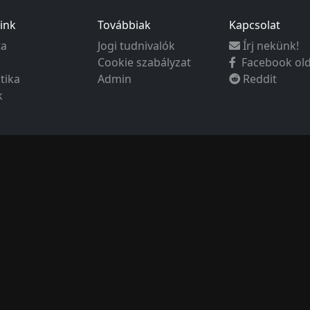
ink
Továbbiak
Kapcsolat
ta
Jogi tudnivalók
Írj nekünk!
Cookie szabályzat
Facebook ol
ztika
Admin
Reddit
k