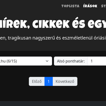
Toplista
Írások
St
hírek, cikkek és eg
len, tragikusan nagyszerű és eszméletlenül óriás
Alsó ponthatár:
Előző
1
Következő