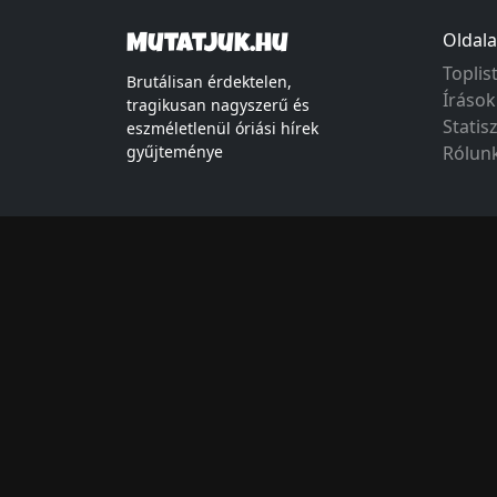
Oldala
Mutatjuk.hu
Toplis
Brutálisan érdektelen,
Írások
tragikusan nagyszerű és
Statis
eszméletlenül óriási hírek
gyűjteménye
Rólun