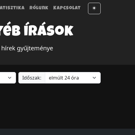
atisztika
Rólunk
Kapcsolat
☀️
yéb írások
i hírek gyűjteménye
Időszak: