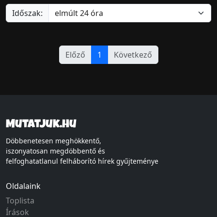
Időszak:
Előző
1
Következő
Mutatjuk.hu
Döbbenetesen meghökkentő,
iszonyatosan megdöbbentő és
felfoghatatlanul felháborító hírek gyűjteménye
Oldalaink
Toplista
Írások