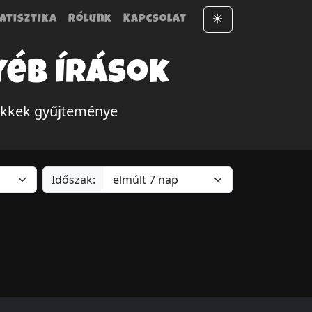
atisztika
Rólunk
Kapcsolat
☀️
yéb írások
cikkek gyűjteménye
Időszak: