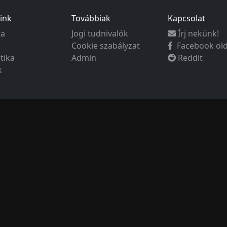
ink
Továbbiak
Kapcsolat
ta
Jogi tudnivalók
Írj nekünk!
Cookie szabályzat
Facebook ol
ztika
Admin
Reddit
k