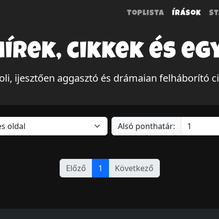
Toplista
Írások
St
hírek, cikkek és eg
li, ijesztően aggasztó és drámaian felháborító 
Alsó ponthatár:
Előző
1
Következő