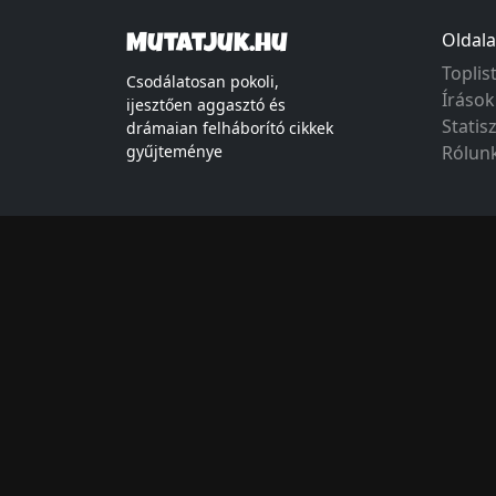
Oldala
Mutatjuk.hu
Toplis
Csodálatosan pokoli,
Írások
ijesztően aggasztó és
Statis
drámaian felháborító cikkek
gyűjteménye
Rólun