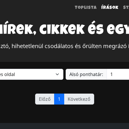
Toplista
Írások
St
hírek, cikkek és eg
ztó, hihetetlenül csodálatos és őrülten megrázó
Alsó ponthatár:
Előző
1
Következő