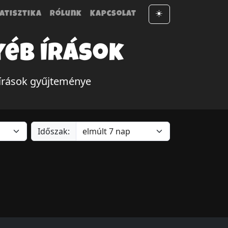
atisztika
Rólunk
Kapcsolat
☀️
yéb írások
 írások gyűjteménye
Időszak: