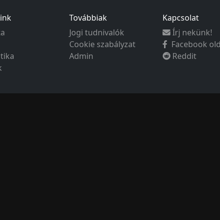
ink
Továbbiak
Kapcsolat
ta
Jogi tudnivalók
Írj nekünk!
Cookie szabályzat
Facebook ol
ztika
Admin
Reddit
k