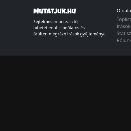
Oldala
Mutatjuk.hu
Toplis
Sejtelmesen borzasztó,
Írások
hihetetlenül csodálatos és
Statis
őrülten megrázó írások gyűjteménye
Rólun