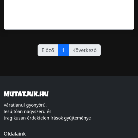
Előző
1
Következő
Mutatjuk.hu
Váratlanul gyönyörű,
lesújtóan nagyszerű és
tragikusan érdektelen írások gyűjteménye
Oldalaink