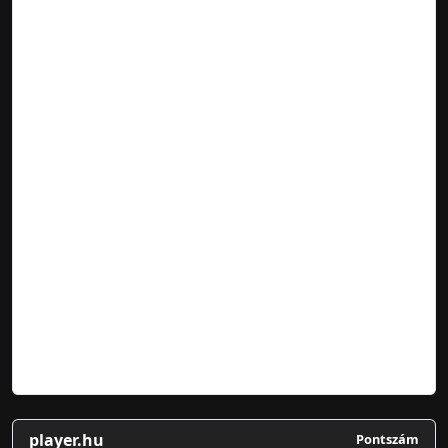
player.hu
Pontszám