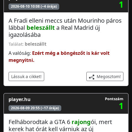
1
2026-08-10 10:08 (~4 órája)
A Fradi elleni meccs után Mourinho páros
lábbal
beleszállt
a Real Madrid új
igazolásába
Találat:
beleszállt
A valóság:
Ezért még a böngészőt is kár volt
megnyitni.
Megosztom!
Lássuk a cikket!
player.hu
Pontszám
1
2026-08-09 20:55 (~17 órája)
Felháborodtak a GTA 6
rajong
ói, mert
kerek hat órát kell várniuk az új