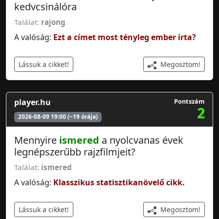
kedvcsinálóra
Találat:
rajong
A valóság:
Ezt a címet most tényleg ember írta?
Megosztom!
Lássuk a cikket!
player.hu
Pontszám
2
2026-08-09 19:00 (~19 órája)
Mennyire
ismered
a nyolcvanas évek
legnépszerűbb rajzfilmjeit?
Találat:
ismered
A valóság:
Klasszikus statisztikanövelő cikk.
Megosztom!
Lássuk a cikket!