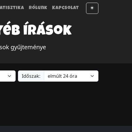
atisztika
Rólunk
Kapcsolat
☀️
yéb írások
rások gyűjteménye
Időszak: