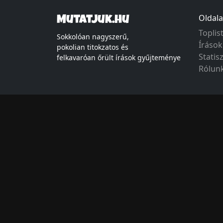
Oldala
Mutatjuk.hu
Toplis
Sokkolóan nagyszerű,
Írások
pokolian titokzatos és
Statis
felkavaróan őrült írások gyűjteménye
Rólun