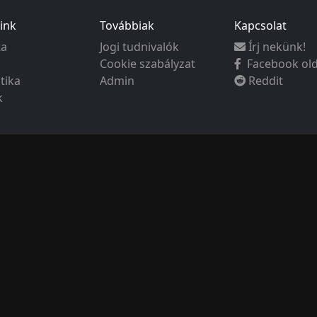
ink
Továbbiak
Kapcsolat
ta
Jogi tudnivalók
Írj nekünk!
Cookie szabályzat
Facebook ol
ztika
Admin
Reddit
k