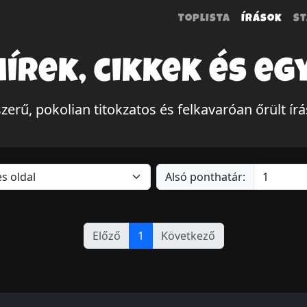
Toplista
Írások
St
hírek, cikkek és eg
erű, pokolian titokzatos és felkavaróan őrült í
Alsó ponthatár:
Előző
1
Következő