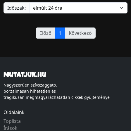
Időszak:
Előző
1
Következő
Mutatjuk.hu
Nagyszerűen szívszaggató,
borzalmasan hihetetlen és
tragikusan megmagyarázhatatlan cikkek gyűjteménye
Oldalaink
Toplista
Írások