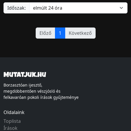
Időszak:
Előző
1
Következő
Mutatjuk.hu
Borzasztóan ijesztő,
megdöbbentően vészjósló és
felkavaróan pokoli írások gyűjteménye
Oldalaink
Toplista
Írások