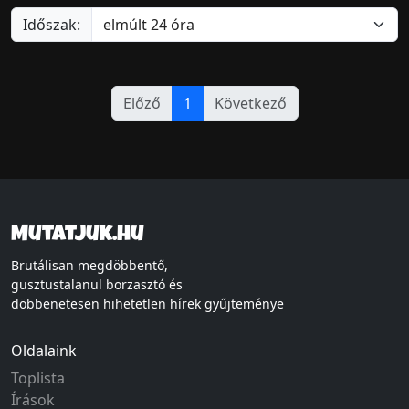
Időszak:
Előző
1
Következő
Mutatjuk.hu
Brutálisan megdöbbentő,
gusztustalanul borzasztó és
döbbenetesen hihetetlen hírek gyűjteménye
Oldalaink
Toplista
Írások