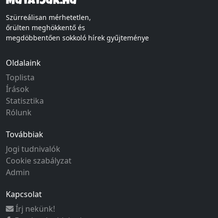
Mutatjuk.hu
Szürreálisan mérhetetlen,
őrülten meghökkentő és
megdöbbentően sokkoló hírek gyűjteménye
Oldalaink
Toplista
Írások
Statisztika
Rólunk
Továbbiak
Jogi tudnivalók
Cookie szabályzat
Admin
Kapcsolat
Írj nekünk!