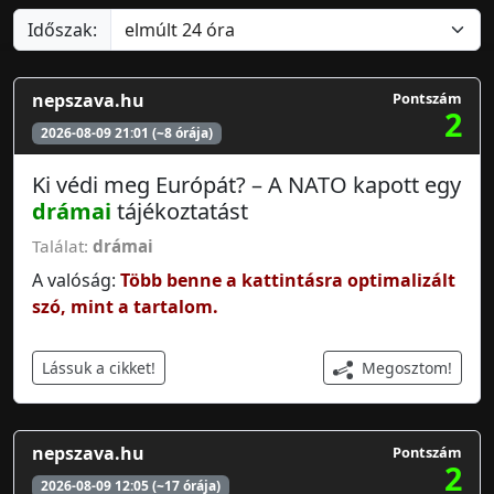
Időszak:
nepszava.hu
Pontszám
2
2026-08-09 21:01 (~8 órája)
Ki védi meg Európát? – A NATO kapott egy
drámai
tájékoztatást
Találat:
drámai
A valóság:
Több benne a kattintásra optimalizált
szó, mint a tartalom.
Megosztom!
Lássuk a cikket!
nepszava.hu
Pontszám
2
2026-08-09 12:05 (~17 órája)