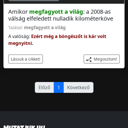
Amikor
megfagyott a világ
: a 2008-as
válság elfeledett nulladik kilométerköve
Találat:
megfagyott a világ
A valóság:
Ezért még a böngészőt is kár volt
megnyitni.
Megosztom!
Lássuk a cikket!
Előző
1
Következő