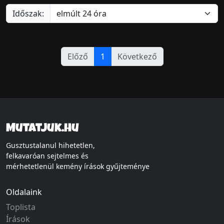
Időszak:
Előző
1
Következő
Mutatjuk.hu
Gusztustalanul hihetetlen,
felkavaróan sejtelmes és
mérhetetlenül kemény írások gyűjteménye
Oldalaink
Toplista
Írások