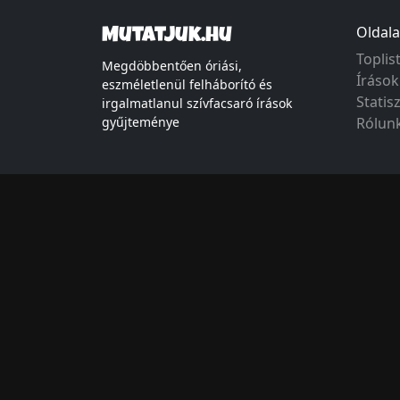
Oldala
Mutatjuk.hu
Toplis
Megdöbbentően óriási,
Írások
eszméletlenül felháborító és
Statis
irgalmatlanul szívfacsaró írások
gyűjteménye
Rólun