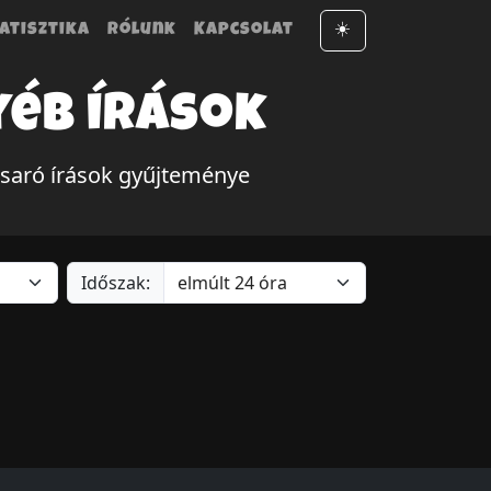
atisztika
Rólunk
Kapcsolat
☀️
yéb írások
csaró írások gyűjteménye
Időszak: