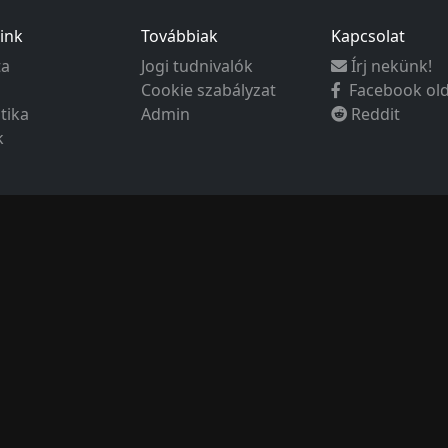
ink
Továbbiak
Kapcsolat
ta
Jogi tudnivalók
Írj nekünk!
Cookie szabályzat
Facebook ol
ztika
Admin
Reddit
k