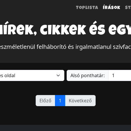
Toplista
Írások
St
hírek, cikkek és eg
szméletlenül felháborító és irgalmatlanul szívfa
Alsó ponthatár:
Előző
1
Következő