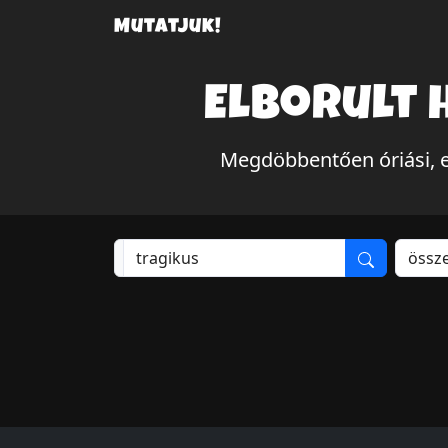
Mutatjuk!
Elborult 
Megdöbbentően óriási, e