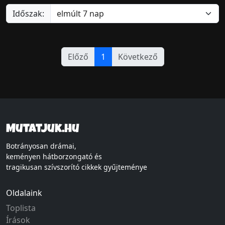
Időszak:
Előző
1
Következő
Mutatjuk.hu
Botrányosan drámai,
keményen hátborzongató és
tragikusan szívszorító cikkek gyűjteménye
Oldalaink
Toplista
Írások