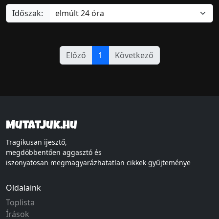
Időszak:
Előző
1
Következő
Mutatjuk.hu
Tragikusan ijesztő,
megdöbbentően aggasztó és
iszonyatosan megmagyarázhatatlan cikkek gyűjteménye
Oldalaink
Toplista
Írások