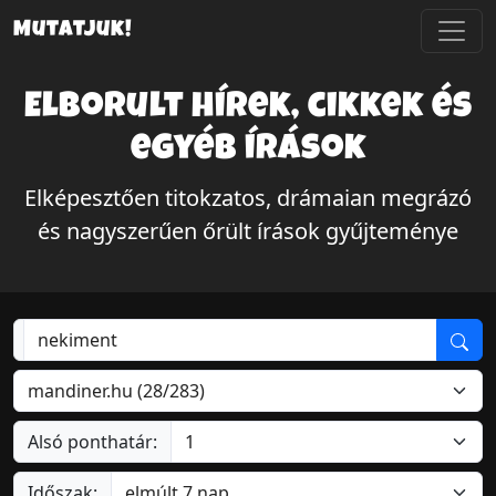
Mutatjuk!
Elborult hírek, cikkek és
egyéb írások
Elképesztően titokzatos, drámaian megrázó
és nagyszerűen őrült írások gyűjteménye
Alsó ponthatár:
Időszak: