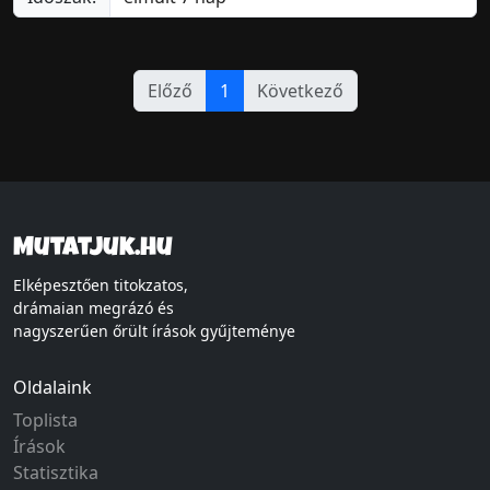
Előző
1
Következő
Mutatjuk.hu
Elképesztően titokzatos,
drámaian megrázó és
nagyszerűen őrült írások gyűjteménye
Oldalaink
Toplista
Írások
Statisztika