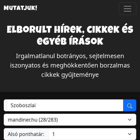
Mutatjuk!
Elborult hírek, cikkek és
egyéb írások
Irgalmatlanul botrányos, sejtelmesen
iszonyatos és meghökkentően borzalmas
cikkek gyűjteménye
Alsó ponthatár: