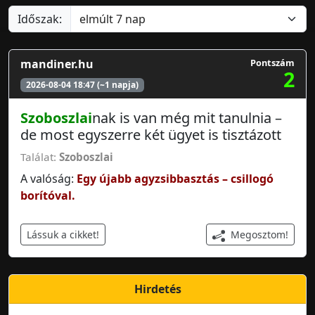
Időszak:
mandiner.hu
Pontszám
2
2026-08-04 18:47 (~1 napja)
Szoboszlai
nak is van még mit tanulnia –
de most egyszerre két ügyet is tisztázott
Találat:
Szoboszlai
A valóság:
Egy újabb agyzsibbasztás – csillogó
borítóval.
Megosztom!
Lássuk a cikket!
Hirdetés