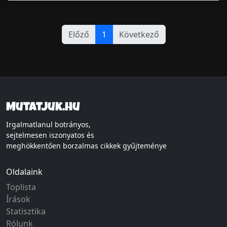
Előző
1
Következő
Mutatjuk.hu
Irgalmatlanul botrányos,
sejtelmesen iszonyatos és
meghökkentően borzalmas cikkek gyűjteménye
Oldalaink
Toplista
Írások
Statisztika
Rólunk