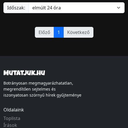
Időszak:
Előző
1
Következő
Mutatjuk.hu
Botrányosan megmagyarázhatatlan,
megrendítően sejtelmes és
iszonyatosan szörnyű hírek gyűjteménye
Oldalaink
Toplista
Írások