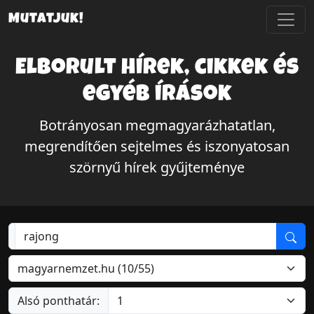
Mutatjuk!
Elborult hírek, cikkek és
egyéb írások
Botrányosan megmagyarázhatatlan,
megrendítően sejtelmes és iszonyatosan
szörnyű hírek gyűjteménye
Alsó ponthatár: