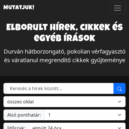
Mutatjuk!
Elborult hírek, cikkek és
egyéb írások
Durván hátborzongató, pokolian vérfagyasztó
és váratlanul megrendítő cikkek gyűjteménye
Alsó ponthatár:
Időszak: