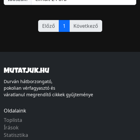
Előző
1
Következő
Mutatjuk.hu
Durván hátborzongató,
pokolian vérfagyasztó és
váratlanul megrendítő cikkek gyűjteménye
Oldalaink
Toplista
Írások
Statisztika