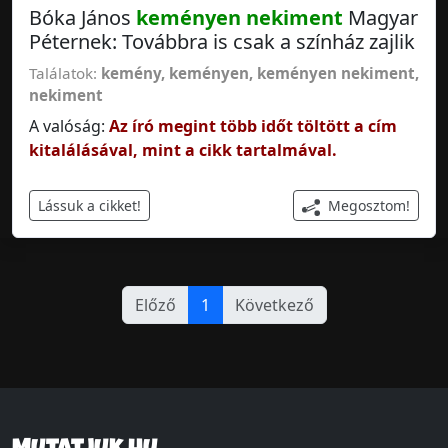
Bóka János
keményen nekiment
Magyar
Péternek: Továbbra is csak a színház zajlik
Találatok:
kemény
,
keményen
,
keményen nekiment
,
nekiment
A valóság:
Az író megint több időt töltött a cím
kitalálásával, mint a cikk tartalmával.
Megosztom!
Lássuk a cikket!
Előző
1
Következő