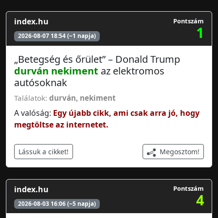
index.hu
Pontszám
1
2026-08-07 18:54 (~1 napja)
„Betegség és őrület” – Donald Trump
durván
nekiment
az elektromos
autósoknak
Találatok:
durván
,
nekiment
A valóság:
Egy újabb cikk, ami csak arra jó, hogy
megtöltse az internetet.
Megosztom!
Lássuk a cikket!
index.hu
Pontszám
4
2026-08-03 16:06 (~5 napja)