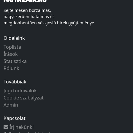
Mutatjuk.hu
Sejtelmesen borzalmas,
nagyszerűen hatalmas és
megdöbbentően vészjósló hírek gyűjteménye
Oldalaink
Toplista
Írások
Statisztika
Rólunk
Továbbiak
Jogi tudnivalók
Cookie szabályzat
Admin
Kapcsolat
Írj nekünk!