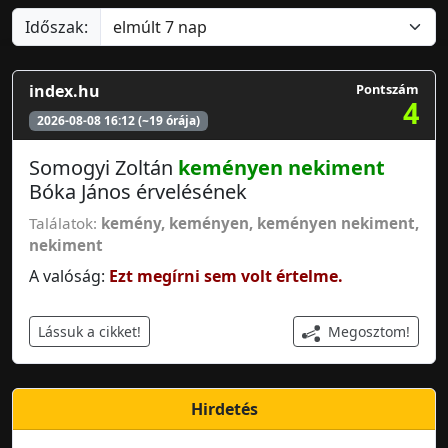
Időszak:
index.hu
Pontszám
4
2026-08-08 16:12 (~19 órája)
Somogyi Zoltán
keményen nekiment
Bóka János érvelésének
Találatok:
kemény
,
keményen
,
keményen nekiment
,
nekiment
A valóság:
Ezt megírni sem volt értelme.
Megosztom!
Lássuk a cikket!
Hirdetés