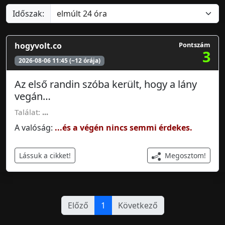
Időszak:
hogyvolt.co
Pontszám
3
2026-08-06 11:45 (~12 órája)
Az első randin szóba került, hogy a lány
vegán…
Találat:
...
A valóság:
...és a végén nincs semmi érdekes.
Megosztom!
Lássuk a cikket!
Előző
1
Következő