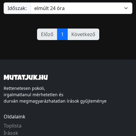
Időszak:
Előző
1
Következő
Mutatjuk.hu
Rettenetesen pokoli,
irgalmatlanul mérhetetlen és
durván megmagyarázhatatlan írások gyűjteménye
Oldalaink
Toplista
Írások