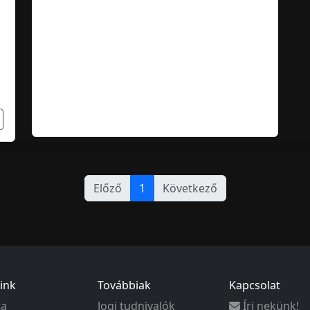
Előző
1
Következő
ink
Továbbiak
Kapcsolat
ta
Jogi tudnivalók
Írj nekünk!