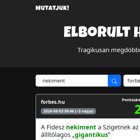
Mutatjuk!
Elborult 
Tragikusan megdöbben
Pontszá
forbes.hu
2026-08-03 08:46 (~3 napja)
A Fidesz
nekiment
a Szigetnek az
állítólagos „
gigantikus
”