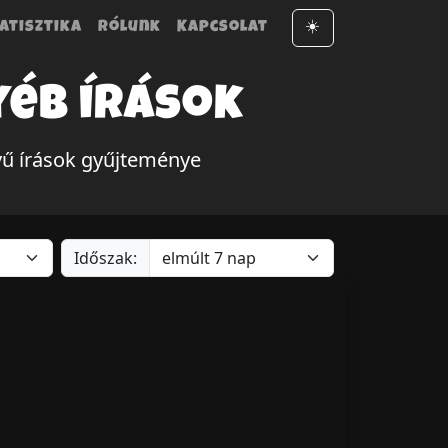
atisztika
Rólunk
Kapcsolat
☀️
yéb írások
yű írások gyűjteménye
Időszak: