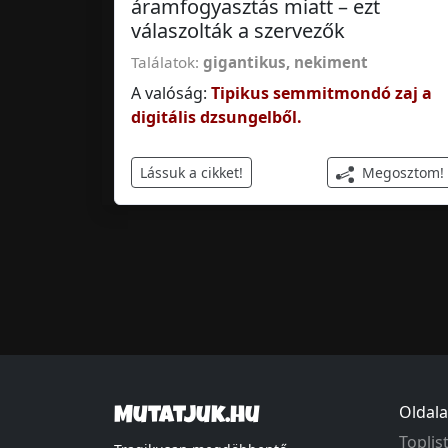
áramfogyasztás miatt – ezt
válaszolták a szervezők
Találatok:
gigantikus
,
nekiment
A valóság:
Tipikus semmitmondó zaj a
digitális dzsungelből.
Megosztom!
Lássuk a cikket!
Oldala
Mutatjuk.hu
Toplis