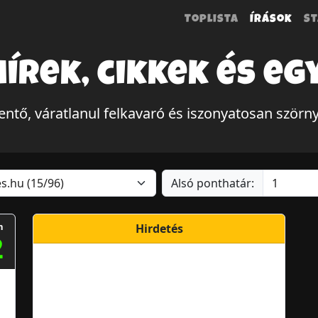
Toplista
Írások
St
hírek, cikkek és eg
tő, váratlanul felkavaró és iszonyatosan szörn
Alsó ponthatár:
m
Hirdetés
2