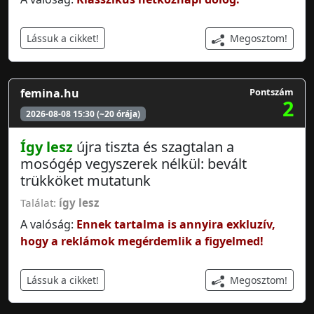
Megosztom!
Lássuk a cikket!
femina.hu
Pontszám
2
2026-08-08 15:30 (~20 órája)
Így lesz
újra tiszta és szagtalan a
mosógép vegyszerek nélkül: bevált
trükköket mutatunk
Találat:
így lesz
A valóság:
Ennek tartalma is annyira exkluzív,
hogy a reklámok megérdemlik a figyelmed!
Megosztom!
Lássuk a cikket!