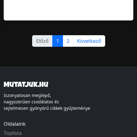
Előző
1
2
Következő
Mutatjuk.hu
Iszonyatosan meglepő,
nagyszerűen csodálatos és
sejtelmesen gyönyörű cikkek gyűjteménye
Oldalaink
Toplista