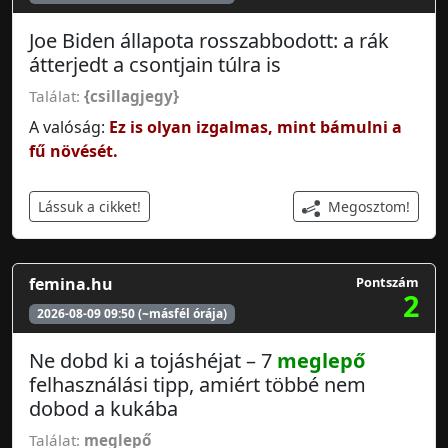
Joe Biden állapota rosszabbodott: a rák
átterjedt a csontjain túlra is
Találat:
{csillagjegy}
A valóság:
Ez is olyan izgalmas, mint bámulni a
fű növését.
Megosztom!
Lássuk a cikket!
femina.hu
Pontszám
2
2026-08-09 09:50 (~másfél órája)
Ne dobd ki a tojáshéjat – 7
meglepő
felhasználási tipp, amiért többé nem
dobod a kukába
Találat:
meglepő