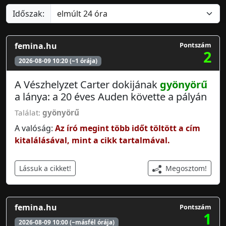
Időszak:
femina.hu
Pontszám
2
2026-08-09 10:20 (~1 órája)
A Vészhelyzet Carter dokijának
gyönyörű
a lánya: a 20 éves Auden követte a pályán
Találat:
gyönyörű
A valóság:
Az író megint több időt töltött a cím
kitalálásával, mint a cikk tartalmával.
Megosztom!
Lássuk a cikket!
femina.hu
Pontszám
1
2026-08-09 10:00 (~másfél órája)