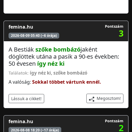
femina.hu
Pontszám
3
2026-08-09 05:40 (~6 órája)
A Bestiák
szőke bombázó
jaként
döglöttek utána a pasik a 90-es években:
50 évesen
így néz ki
Találatok:
így néz ki
,
szőke bombázó
A valóság:
Sokkal többet vártunk ennél.
Megosztom!
Lássuk a cikket!
femina.hu
Pontszám
2
2026-08-08 18:20 (~17 órája)