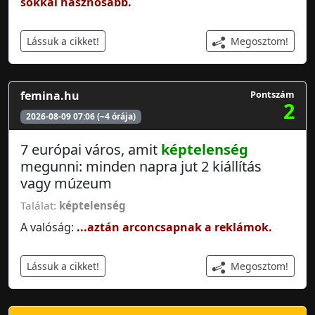
sokkal hasznosabb.
Megosztom!
Lássuk a cikket!
femina.hu
Pontszám
2
2026-08-09 07:06 (~4 órája)
7 európai város, amit
képtelenség
megunni: minden napra jut 2 kiállítás
vagy múzeum
Találat:
képtelenség
A valóság:
...aztán arconcsapnak a reklámok.
Megosztom!
Lássuk a cikket!