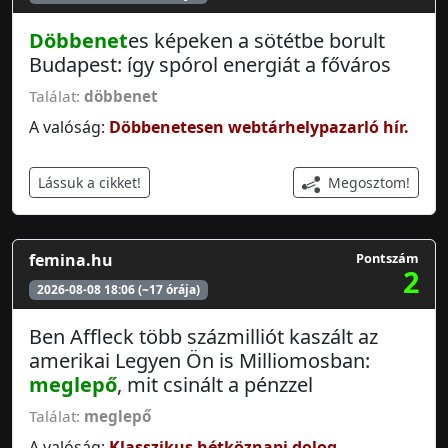
Döbbenet
es képeken a sötétbe borult
Budapest: így spórol energiát a főváros
Találat:
döbbenet
A valóság:
Döbbenetesen webtárhelypazarló hír.
Megosztom!
Lássuk a cikket!
femina.hu
Pontszám
2
2026-08-08 18:06 (~17 órája)
Ben Affleck több százmilliót kaszált az
amerikai Legyen Ön is Milliomosban:
meglepő
, mit csinált a pénzzel
Találat:
meglepő
A valóság:
Klasszikus hétköznapi dolog.