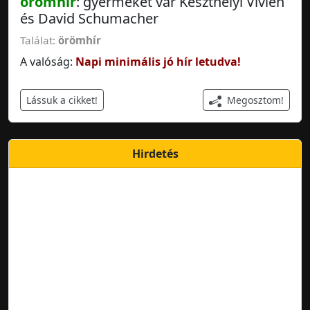
örömhír
: gyermeket vár Keszthelyi Vivien
és David Schumacher
Találat:
örömhír
A valóság:
Napi minimális jó hír letudva!
Megosztom!
Lássuk a cikket!
Hirdetés