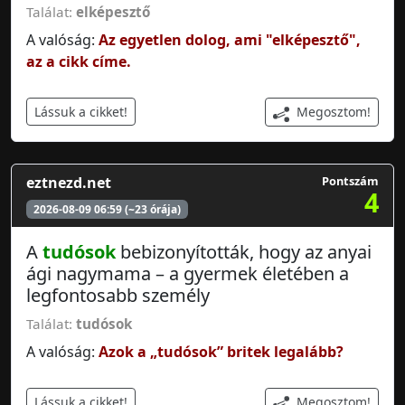
Találat:
elképesztő
A valóság:
Az egyetlen dolog, ami "elképesztő",
az a cikk címe.
Megosztom!
Lássuk a cikket!
eztnezd.net
Pontszám
4
2026-08-09 06:59 (~23 órája)
A
tudósok
bebizonyították, hogy az anyai
ági nagymama – a gyermek életében a
legfontosabb személy
Találat:
tudósok
A valóság:
Azok a „tudósok” britek legalább?
Megosztom!
Lássuk a cikket!