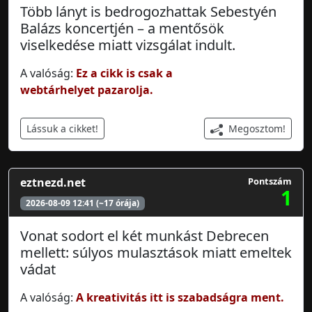
Több lányt is bedrogozhattak Sebestyén
Balázs koncertjén – a mentősök
viselkedése miatt vizsgálat indult.
A valóság:
Ez a cikk is csak a
webtárhelyet pazarolja.
Megosztom!
Lássuk a cikket!
eztnezd.net
Pontszám
1
2026-08-09 12:41 (~17 órája)
Vonat sodort el két munkást Debrecen
mellett: súlyos mulasztások miatt emeltek
vádat
A valóság:
A kreativitás itt is szabadságra ment.