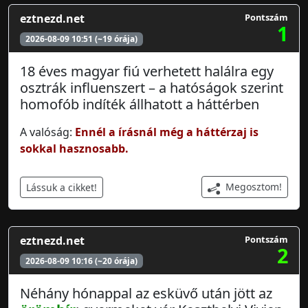
eztnezd.net
Pontszám
1
2026-08-09 10:51 (~19 órája)
18 éves magyar fiú verhetett halálra egy
osztrák influenszert – a hatóságok szerint
homofób indíték állhatott a háttérben
A valóság:
Ennél a írásnál még a háttérzaj is
sokkal hasznosabb.
Megosztom!
Lássuk a cikket!
eztnezd.net
Pontszám
2
2026-08-09 10:16 (~20 órája)
Néhány hónappal az esküvő után jött az