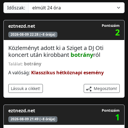
Időszak:
eztnezd.net
Pontszám
2
2026-08-09 22:28 (~8 órája)
Közleményt adott ki a Sziget a DJ Oti
koncert után kirobbant
botrány
ról
Találat:
botrány
A valóság:
Klasszikus hétköznapi esemény
Megosztom!
Lássuk a cikket!
eztnezd.net
Pontszám
1
2026-08-09 21:49 (~8 órája)