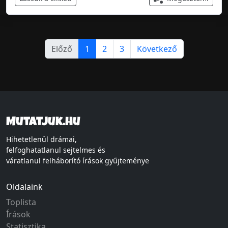
Előző
1
2
3
Következő
Mutatjuk.hu
Hihetetlenül drámai,
felfoghatatlanul sejtelmes és
váratlanul felháborító írások gyűjteménye
Oldalaink
Toplista
Írások
Statisztika