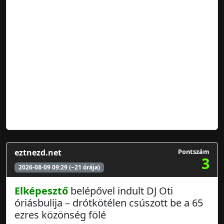
eztnezd.net
Pontszám
3
2026-08-09 09:29 (~21 órája)
Elképesztő
belépővel indult DJ Oti
óriásbulija – drótkötélen csúszott be a 65
ezres közönség fölé