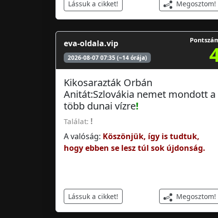
Megosztom!
Lássuk a cikket!
Pontszá
eva-oldala.vip
2026-08-07 07:35 (~14 órája)
Kikosarazták Orbán
Anitát:Szlovákia nemet mondott a
több dunai vízre
!
Találat:
!
A valóság:
Köszönjük, így is tudtuk,
hogy ebben se lesz túl sok újdonság.
Megosztom!
Lássuk a cikket!