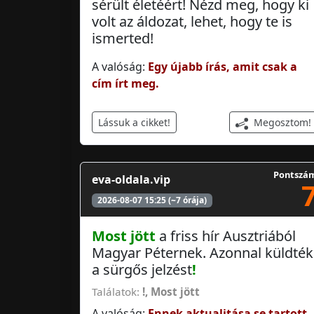
sérült életéért! Nézd meg, hogy ki
volt az áldozat, lehet, hogy te is
ismerted!
A valóság:
Egy újabb írás, amit csak a
cím írt meg.
Megosztom!
Lássuk a cikket!
Pontszá
eva-oldala.vip
2026-08-07 15:25 (~7 órája)
Most jött
a friss hír Ausztriából
Magyar Péternek. Azonnal küldték
a sürgős jelzést
!
Találatok:
!
,
Most jött
A valóság:
Ennek aktualitása se tartott