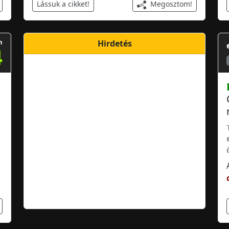
Megosztom!
Lássuk a cikket!
m
Hirdetés
4