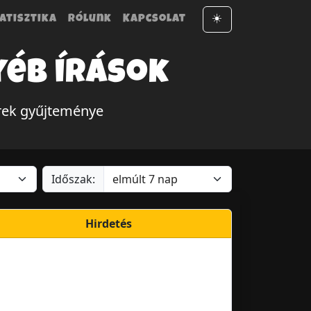
atisztika
Rólunk
Kapcsolat
☀️
yéb írások
írek gyűjteménye
Időszak:
Hirdetés