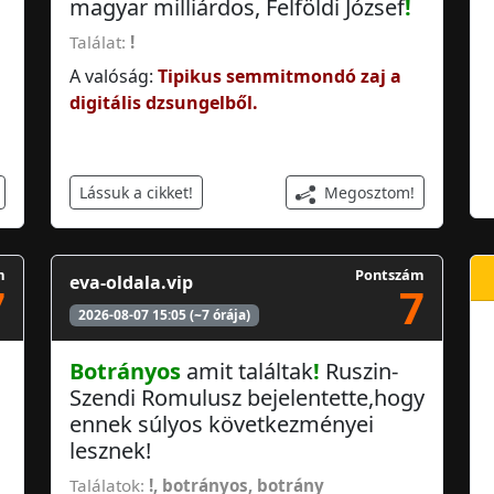
magyar milliárdos, Felföldi József
!
Találat:
!
A valóság:
Tipikus semmitmondó zaj a
digitális dzsungelből.
Megosztom!
Lássuk a cikket!
m
Pontszám
eva-oldala.vip
7
7
2026-08-07 15:05 (~7 órája)
Botrányos
amit találtak
!
Ruszin-
Szendi Romulusz bejelentette,hogy
ennek súlyos következményei
lesznek!
Találatok:
!
,
botrányos
,
botrány