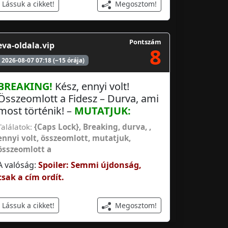
Megosztom!
Lássuk a cikket!
Pontszám
eva-oldala.vip
8
2026-08-07 07:18 (~15 órája)
BREAKING!
Kész, ennyi volt!
Összeomlott a Fidesz – Durva, ami
most történik! –
MUTATJUK:
Találatok:
{Caps Lock}, Breaking
,
durva,
,
ennyi volt
,
összeomlott
,
mutatjuk
,
összeomlott a
A valóság:
Spoiler: Semmi újdonság,
csak a cím ordít.
Megosztom!
Lássuk a cikket!