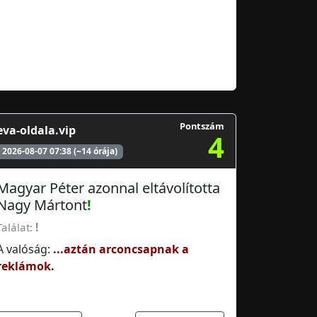
Pontszám
eva-oldala.vip
4
2026-08-07 07:38 (~14 órája)
Magyar Péter azonnal eltávolította
Nagy Mártont
!
Találat:
!
A valóság:
...aztán arconcsapnak a
reklámok.