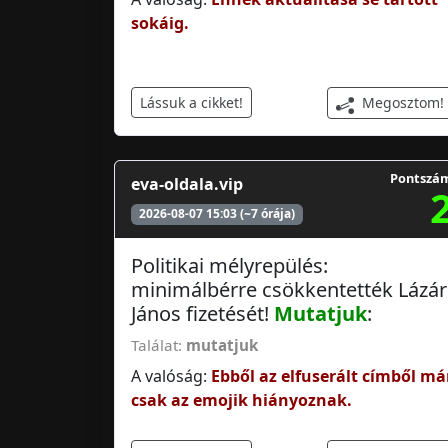
sokáig.
Megosztom!
Lássuk a cikket!
Pontszá
eva-oldala.vip
2026-08-07 15:03 (~7 órája)
Politikai mélyrepülés:
minimálbérre csökkentették Lázár
János fizetését!
Mutatjuk
:
Találat:
mutatjuk
A valóság:
Ebből az elfuserált címből má
csak az emojik hiányoznak.