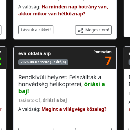
A valóság:
Ha minden nap botrány van,
akkor mikor van hétköznap?
Megosztom!
Lássuk a cikket!
m
Pontszám
eva-oldala.vip
2
7
2026-08-07 15:02 (~7 órája)
Rendkívüli helyzet: Felszálltak a
honvédség helikopterei,
óriási a
baj
!
Találatok:
!
,
óriási a baj
r
A valóság:
Megint a világvége közeleg?