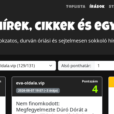
Toplista
Írások
St
hírek, cikkek és eg
okzatos, durván óriási és sejtelmesen sokkoló h
Alsó ponthatár:
m
Pontszám
eva-oldala.vip
1
4
2026-08-07 19:07 (~3 órája)
Nem finomkodott:
Megfegyelmezte Dúró Dórát a