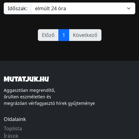
Időszak:
Előző
1
Következő
Mutatjuk.hu
Aggasztóan megrendítő,
őrülten eszméletlen és
megrázóan vérfagyasztó hírek gyűjteménye
Oldalaink
Toplista
Írások