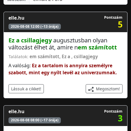
elle.hu
Pontszám
5
2026-08-08 12:00 (~13 órája)
Ez a
csillagjegy
augusztusban olyan
változást élhet át, amire n
em számított
Találatok:
em számított
,
Ez a
,
csillagjegy
A valóság:
Ez a tartalom is annyira személyre
szabott, mint egy nyílt levél az univerzumnak.
Megosztom!
Lássuk a cikket!
elle.hu
Pontszám
3
2026-08-08 08:00 (~17 órája)