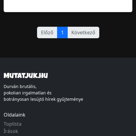
Előző
1
Következő
Mutatjuk.hu
Durván brutális,
pokolian irgalmatlan és
botrányosan lesújtó hírek gyűjteménye
Oldalaink
Toplista
Írások