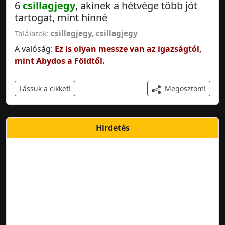
6
csillagjegy
, akinek a hétvége több jót
tartogat, mint hinné
Találatok:
csillagjegy
,
csillagjegy
A valóság:
Ez is olyan messze van az igazságtól,
mint Abydos a Földtől.
Megosztom!
Lássuk a cikket!
Hirdetés