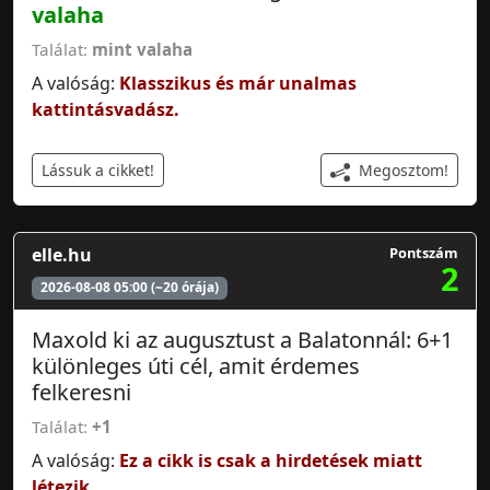
valaha
Találat:
mint valaha
A valóság:
Klasszikus és már unalmas
kattintásvadász.
Megosztom!
Lássuk a cikket!
elle.hu
Pontszám
2
2026-08-08 05:00 (~20 órája)
Maxold ki az augusztust a Balatonnál: 6+1
különleges úti cél, amit érdemes
felkeresni
Találat:
+1
A valóság:
Ez a cikk is csak a hirdetések miatt
létezik.