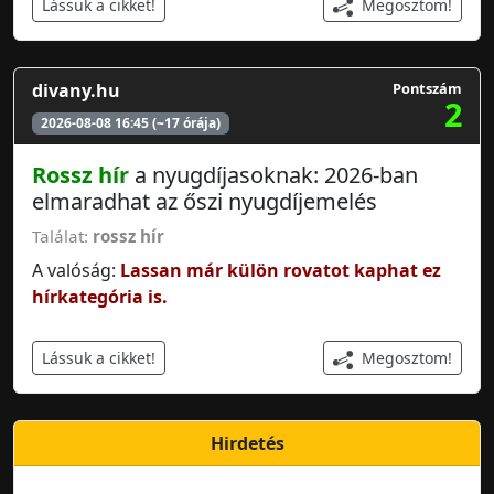
Megosztom!
Lássuk a cikket!
divany.hu
Pontszám
2
2026-08-08 16:45 (~17 órája)
Rossz hír
a nyugdíjasoknak: 2026-ban
elmaradhat az őszi nyugdíjemelés
Találat:
rossz hír
A valóság:
Lassan már külön rovatot kaphat ez
hírkategória is.
Megosztom!
Lássuk a cikket!
Hirdetés