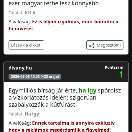
ezer magyar terhe lesz könnyebb
Találat:
Ezt a
A valóság:
Ez is olyan izgalmas, mint bámulni a
fű növését.
Megosztom!
Lássuk a cikket!
divany.hu
Pontszám
1
2026-08-08 10:05 (~23 órája)
Egymilliós bírság jár érte,
ha így
spórolsz
a vízkorlátozás idején: szigorúan
szabályozzák a kútfúrást
Találat:
Ha így
A valóság:
Ennek tartalma is annyira exkluzív,
hogy a reklámok megérdemlik a figyelmed!