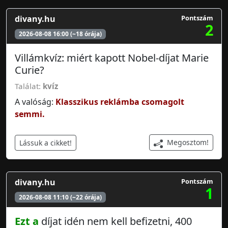
divany.hu
Pontszám
2
2026-08-08 16:00 (~18 órája)
Villámkvíz: miért kapott Nobel-díjat Marie
Curie?
Találat:
kvíz
A valóság:
Klasszikus reklámba csomagolt
semmi.
Megosztom!
Lássuk a cikket!
divany.hu
Pontszám
1
2026-08-08 11:10 (~22 órája)
Ezt a
díjat idén nem kell befizetni, 400