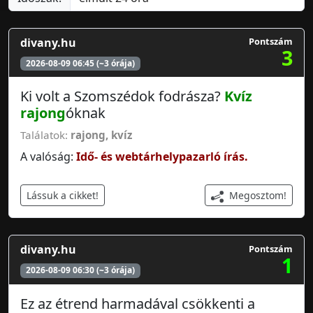
divany.hu
Pontszám
3
2026-08-09 06:45 (~3 órája)
Ki volt a Szomszédok fodrásza?
Kvíz
rajong
óknak
Találatok:
rajong
,
kvíz
A valóság:
Idő- és webtárhelypazarló írás.
Megosztom!
Lássuk a cikket!
divany.hu
Pontszám
1
2026-08-09 06:30 (~3 órája)
Ez az étrend harmadával csökkenti a