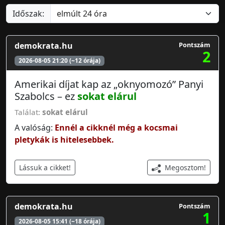
Időszak:
demokrata.hu
Pontszám
2
2026-08-05 21:20 (~12 órája)
Amerikai díjat kap az „oknyomozó” Panyi
Szabolcs – ez
sokat elárul
Találat:
sokat elárul
A valóság:
Ennél a cikknél még a kocsmai
pletykák is hitelesebbek.
Megosztom!
Lássuk a cikket!
demokrata.hu
Pontszám
1
2026-08-05 15:41 (~18 órája)