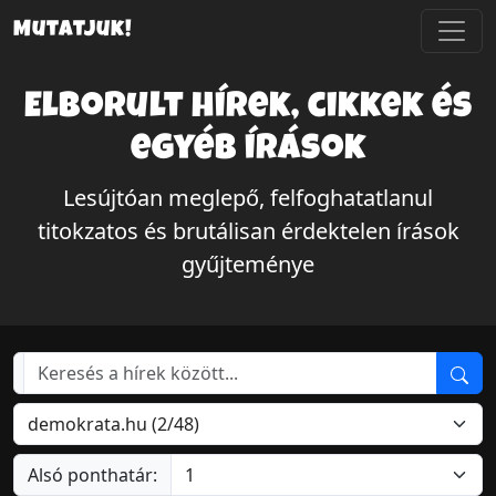
Mutatjuk!
Elborult hírek, cikkek és
egyéb írások
Lesújtóan meglepő, felfoghatatlanul
titokzatos és brutálisan érdektelen írások
gyűjteménye
Alsó ponthatár: